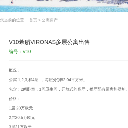
您当前的位置：
首页
>
公寓房产
V10希腊VIRONAS多层公寓出售
编号：V10
概况：
1,2,3,
4
82.04
公寓
和
层
，每层分别
平方米。
2
1
包含：
间卧室，
间卫生间，开放式的客厅，餐厅配有厨房和壁炉
价格：
1
20
层
万欧元
2
20.5
层
万欧元
3
21
层
万欧元