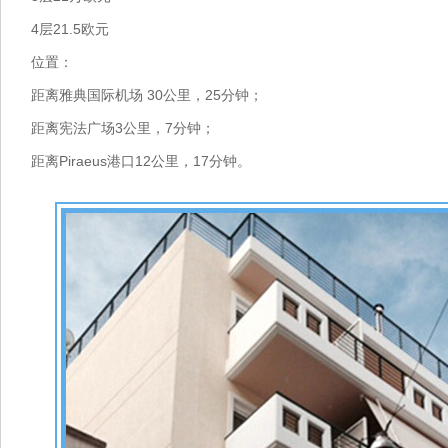
4
21.5
层
欧元
位置：
30
25
距离雅典国际机场
公里，
分钟；
3
7
距离宪法广场
公里，
分钟；
Piraeus
12
17
距离
港口
公里，
分钟。